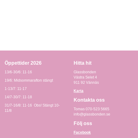
Öppettider 2026
Hitta hit
13/6-30/6: 11-16
Glassbonden
Västra Selet 4
19/6: Midsommarafton stängt
911 92 Vännäs
1-13/7: 11-17
Karta
14/7-30/7: 11-18
Kontakta oss
31/7-16/8: 11-16 Obs! Stängt 10-
Tomas 070-523 5665
11/8
info@glassbonden.se
Följ oss
Facebook